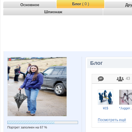
Блог
( 0 )
Основное
Др
Шпионаж
Блог
43
¥£$
*Jugge
Посмотреть ещё
Портрет заполнен на 67 %