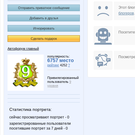
Irish
Kathrin
Этот блог
Отправить приватное сообщение
блогеров
.
Добавить в друзья
Игнорировать
kristimasik
madonn
Посетит
Сделать подарок
Автофорум главный
мяу 060
не
популярность:
Посмотре
6757 место
рейтинг
4252
?
Привилегированный
пользователь
9
Ксаночка
Лагран
уровня
Статистика портрета:
Шумелка Мышь
997
сейчас просматривают портрет - 0
зарегистрированные пользователи
посетившие портрет за 7 дней - 0